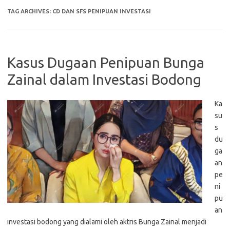
TAG ARCHIVES:
CD DAN SFS PENIPUAN INVESTASI
Kasus Dugaan Penipuan Bunga
Zainal dalam Investasi Bodong
Ka
su
s
du
ga
an
pe
ni
pu
an
investasi bodong yang dialami oleh aktris Bunga Zainal menjadi