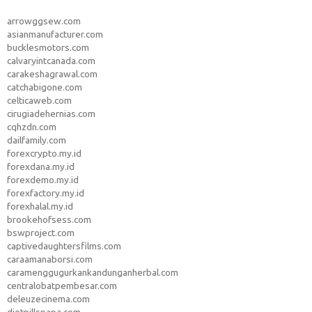
arrowggsew.com
asianmanufacturer.com
bucklesmotors.com
calvaryintcanada.com
carakeshagrawal.com
catchabigone.com
celticaweb.com
cirugiadehernias.com
cqhzdn.com
dailfamily.com
forexcrypto.my.id
forexdana.my.id
forexdemo.my.id
forexfactory.my.id
forexhalal.my.id
brookehofsess.com
bswproject.com
captivedaughtersfilms.com
caraamanaborsi.com
caramenggugurkankandunganherbal.com
centralobatpembesar.com
deleuzecinema.com