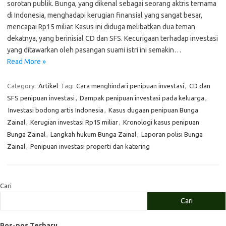
sorotan publik. Bunga, yang dikenal sebagai seorang aktris ternama
di Indonesia, menghadapi kerugian finansial yang sangat besar,
mencapai Rp15 miliar. Kasus ini diduga melibatkan dua teman
dekatnya, yang berinisial CD dan SFS. Kecurigaan terhadap investasi
yang ditawarkan oleh pasangan suami istri ini semakin…
Read More »
Category:
Artikel
Tag:
Cara menghindari penipuan investasi
,
CD dan
SFS penipuan investasi
,
Dampak penipuan investasi pada keluarga
,
Investasi bodong artis Indonesia
,
Kasus dugaan penipuan Bunga
Zainal
,
Kerugian investasi Rp15 miliar
,
Kronologi kasus penipuan
Bunga Zainal
,
Langkah hukum Bunga Zainal
,
Laporan polisi Bunga
Zainal
,
Penipuan investasi properti dan katering
Cari
Cari
Pos-pos Terbaru