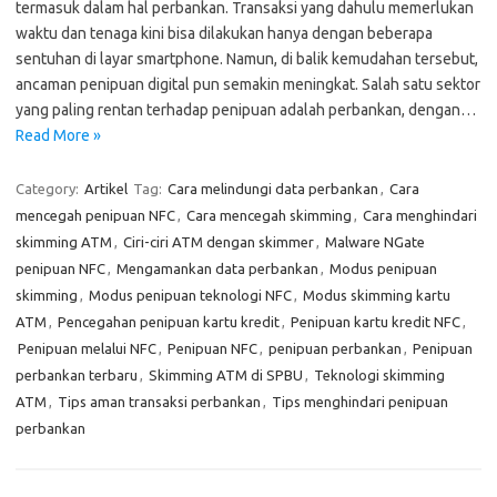
termasuk dalam hal perbankan. Transaksi yang dahulu memerlukan
waktu dan tenaga kini bisa dilakukan hanya dengan beberapa
sentuhan di layar smartphone. Namun, di balik kemudahan tersebut,
ancaman penipuan digital pun semakin meningkat. Salah satu sektor
yang paling rentan terhadap penipuan adalah perbankan, dengan…
Read More »
Category:
Artikel
Tag:
Cara melindungi data perbankan
,
Cara
mencegah penipuan NFC
,
Cara mencegah skimming
,
Cara menghindari
skimming ATM
,
Ciri-ciri ATM dengan skimmer
,
Malware NGate
penipuan NFC
,
Mengamankan data perbankan
,
Modus penipuan
skimming
,
Modus penipuan teknologi NFC
,
Modus skimming kartu
ATM
,
Pencegahan penipuan kartu kredit
,
Penipuan kartu kredit NFC
,
Penipuan melalui NFC
,
Penipuan NFC
,
penipuan perbankan
,
Penipuan
perbankan terbaru
,
Skimming ATM di SPBU
,
Teknologi skimming
ATM
,
Tips aman transaksi perbankan
,
Tips menghindari penipuan
perbankan