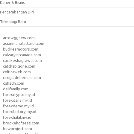
Karier & Bisnis
Pengembangan Diri
Teknologi Baru
arrowggsew.com
asianmanufacturer.com
bucklesmotors.com
calvaryintcanada.com
carakeshagrawal.com
catchabigone.com
celticaweb.com
cirugiadehernias.com
cqhzdn.com
dailfamily.com
forexcrypto.my.id
forexdana.my.id
forexdemo.my.id
forexfactory.my.id
forexhalal.my.id
brookehofsess.com
bswproject.com