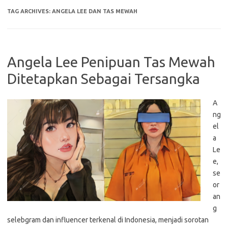
TAG ARCHIVES:
ANGELA LEE DAN TAS MEWAH
Angela Lee Penipuan Tas Mewah
Ditetapkan Sebagai Tersangka
A
ng
el
a
Le
e,
se
or
an
g
selebgram dan influencer terkenal di Indonesia, menjadi sorotan