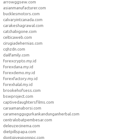
arrowggsew.com
asianmanufacturer.com
bucklesmotors.com
calvaryintcanada.com
carakeshagrawal.com
catchabigone.com
celticaweb.com
cirugiadehernias.com
cqhzdn.com
dailfamily.com
forexcrypto.my.id
forexdana.my.id
forexdemo.my.id
forexfactory.my.id
forexhalal.my.id
brookehofsess.com
bswproject.com
captivedaughtersfilms.com
caraamanaborsi.com
caramenggugurkankandunganherbal.com
centralobatpembesar.com
deleuzecinema.com
dietpillspapa.com
dontgiveuponnpc.com