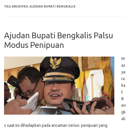
TAG ARCHIVES:
AJUDAN BUPATI BENGKALIS
Ajudan Bupati Bengkalis Palsu
Modus Penipuan
M
as
ya
ra
ka
t
B
en
gk
ali
s saat ini dihadapkan pada ancaman serius: penipuan yang