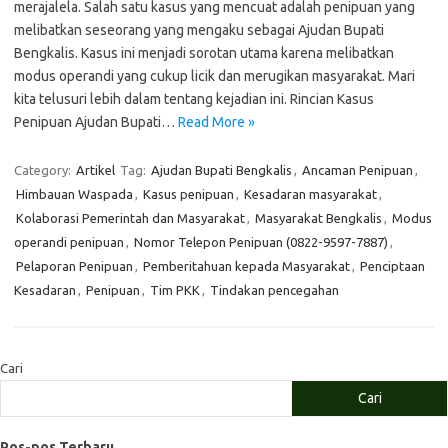
merajalela. Salah satu kasus yang mencuat adalah penipuan yang
melibatkan seseorang yang mengaku sebagai Ajudan Bupati
Bengkalis. Kasus ini menjadi sorotan utama karena melibatkan
modus operandi yang cukup licik dan merugikan masyarakat. Mari
kita telusuri lebih dalam tentang kejadian ini. Rincian Kasus
Penipuan Ajudan Bupati…
Read More »
Category:
Artikel
Tag:
Ajudan Bupati Bengkalis
,
Ancaman Penipuan
,
Himbauan Waspada
,
Kasus penipuan
,
Kesadaran masyarakat
,
Kolaborasi Pemerintah dan Masyarakat
,
Masyarakat Bengkalis
,
Modus
operandi penipuan
,
Nomor Telepon Penipuan (0822-9597-7887)
,
Pelaporan Penipuan
,
Pemberitahuan kepada Masyarakat
,
Penciptaan
Kesadaran
,
Penipuan
,
Tim PKK
,
Tindakan pencegahan
Cari
Cari
Pos-pos Terbaru