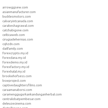
arrowggsew.com
asianmanufacturer.com
bucklesmotors.com
calvaryintcanada.com
carakeshagrawal.com
catchabigone.com
celticaweb.com
cirugiadehernias.com
cqhzdn.com
dailfamily.com
forexcrypto.my.id
forexdana.my.id
forexdemo.my.id
forexfactory.my.id
forexhalal.my.id
brookehofsess.com
bswproject.com
captivedaughtersfilms.com
caraamanaborsi.com
caramenggugurkankandunganherbal.com
centralobatpembesar.com
deleuzecinema.com