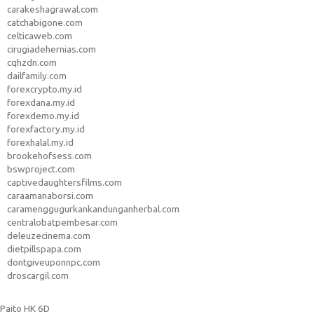
carakeshagrawal.com
catchabigone.com
celticaweb.com
cirugiadehernias.com
cqhzdn.com
dailfamily.com
forexcrypto.my.id
forexdana.my.id
forexdemo.my.id
forexfactory.my.id
forexhalal.my.id
brookehofsess.com
bswproject.com
captivedaughtersfilms.com
caraamanaborsi.com
caramenggugurkankandunganherbal.com
centralobatpembesar.com
deleuzecinema.com
dietpillspapa.com
dontgiveuponnpc.com
droscargil.com
Paito HK 6D