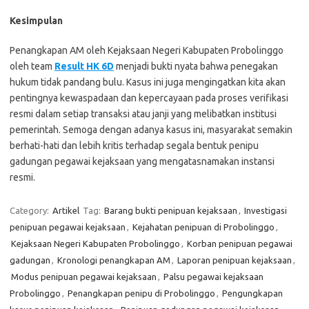
Kesimpulan
Penangkapan AM oleh Kejaksaan Negeri Kabupaten Probolinggo
oleh team
Result HK 6D
menjadi bukti nyata bahwa penegakan
hukum tidak pandang bulu. Kasus ini juga mengingatkan kita akan
pentingnya kewaspadaan dan kepercayaan pada proses verifikasi
resmi dalam setiap transaksi atau janji yang melibatkan institusi
pemerintah. Semoga dengan adanya kasus ini, masyarakat semakin
berhati-hati dan lebih kritis terhadap segala bentuk penipu
gadungan pegawai kejaksaan yang mengatasnamakan instansi
resmi.
Category:
Artikel
Tag:
Barang bukti penipuan kejaksaan
,
Investigasi
penipuan pegawai kejaksaan
,
Kejahatan penipuan di Probolinggo
,
Kejaksaan Negeri Kabupaten Probolinggo
,
Korban penipuan pegawai
gadungan
,
Kronologi penangkapan AM
,
Laporan penipuan kejaksaan
,
Modus penipuan pegawai kejaksaan
,
Palsu pegawai kejaksaan
Probolinggo
,
Penangkapan penipu di Probolinggo
,
Pengungkapan