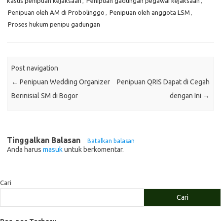
kasus penipuan kejaksaan
,
Penipuan gadungan pegawai kejaksaan
,
Penipuan oleh AM di Probolinggo
,
Penipuan oleh anggota LSM
,
Proses hukum penipu gadungan
Post navigation
←
Penipuan Wedding Organizer
Penipuan QRIS Dapat di Cegah
Berinisial SM di Bogor
dengan Ini
→
Tinggalkan Balasan
Batalkan balasan
Anda harus
masuk
untuk berkomentar.
Cari
Cari