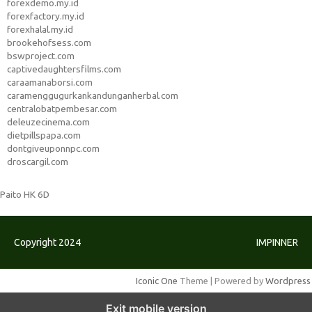
forexdemo.my.id
forexfactory.my.id
forexhalal.my.id
brookehofsess.com
bswproject.com
captivedaughtersfilms.com
caraamanaborsi.com
caramenggugurkankandunganherbal.com
centralobatpembesar.com
deleuzecinema.com
dietpillspapa.com
dontgiveuponnpc.com
droscargil.com
Paito HK 6D
Copyright 2024
IMPINNER
Iconic One
Theme | Powered by
Wordpress
Exit mobile version