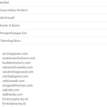
Artikel
Gaya Hidup Modern
Ide Kreatif
Karier & Bisnis
Pengembangan Diri
Teknologi Baru
arrowggsew.com
asianmanufacturer.com
bucklesmotors.com
calvaryintcanada.com
carakeshagrawal.com
catchabigone.com
celticaweb.com
cirugiadehernias.com
cqhzdn.com
dailfamily.com
forexcrypto.my.id
forexdana.my.id