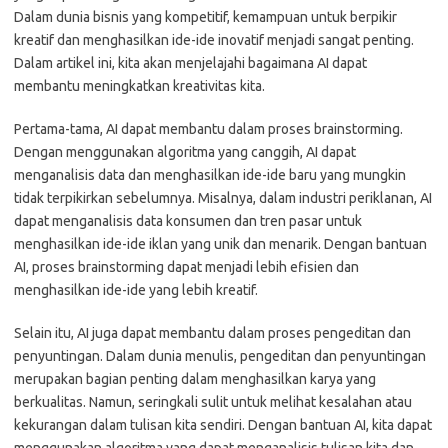
Dalam dunia bisnis yang kompetitif, kemampuan untuk berpikir
kreatif dan menghasilkan ide-ide inovatif menjadi sangat penting.
Dalam artikel ini, kita akan menjelajahi bagaimana AI dapat
membantu meningkatkan kreativitas kita.
Pertama-tama, AI dapat membantu dalam proses brainstorming.
Dengan menggunakan algoritma yang canggih, AI dapat
menganalisis data dan menghasilkan ide-ide baru yang mungkin
tidak terpikirkan sebelumnya. Misalnya, dalam industri periklanan, AI
dapat menganalisis data konsumen dan tren pasar untuk
menghasilkan ide-ide iklan yang unik dan menarik. Dengan bantuan
AI, proses brainstorming dapat menjadi lebih efisien dan
menghasilkan ide-ide yang lebih kreatif.
Selain itu, AI juga dapat membantu dalam proses pengeditan dan
penyuntingan. Dalam dunia menulis, pengeditan dan penyuntingan
merupakan bagian penting dalam menghasilkan karya yang
berkualitas. Namun, seringkali sulit untuk melihat kesalahan atau
kekurangan dalam tulisan kita sendiri. Dengan bantuan AI, kita dapat