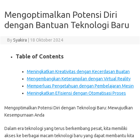
Mengoptimalkan Potensi Diri
dengan Bantuan Teknologi Baru
By
Syakira
|
18 Oktober 2024
Table of Contents
Meningkatkan Kreativitas dengan Kecerdasan Buatan
Mengembangkan Keterampilan dengan Virtual Reality
Memperluas Pengetahuan dengan Pembelajaran Mesin
Meningkatkan Efisiensi dengan Otomatisasi Proses
Mengoptimalkan Potensi Diri dengan Teknologi Baru: Mewujudkan
Kesempurnaan Anda
Dalam era teknologi yang terus berkembang pesat, kita memiliki
akses ke berbagai macam teknologi baru yang dapat membantu kita