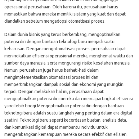
operasional perusahaan. Oleh karena itu, perusahaan harus
memastikan bahwa mereka memiliki sistem yang kuat dan dapat
diandalkan sebelum mengadopsi otomatisasi proses.
Dalam dunia bisnis yang terus berkembang, mengoptimalkan
potensi diri dengan bantuan teknologi baru menjadi suatu
keharusan. Dengan mengotomatisasi proses, perusahaan dapat
meningkatkan efisiensi operasional mereka, menghemat waktu dan
sumber daya manusia, serta mengurangi risiko kesalahan manusia.
Namun, perusahaan juga harus berhati-hati dalam
mengimplementasikan otomatisasi proses ini dan
mempertimbangkan dampak sosial dan ekonomi yang mungkin
terjadi. Dengan melakukan hal ini, perusahaan dapat
mengoptimalkan potensi diri mereka dan mencapai tingkat efisiensi
yang lebih tinggi.Mengoptimalkan potensi diri dengan bantuan
teknologi baru adalah suatu langkah yang penting dalam era digital
saat ini. Teknologi baru seperti kecerdasan buatan, analisis data,
dan komunikasi digital dapat membantu individu untuk
mengembangkan kemampuan mereka secara efektif dan efisien.