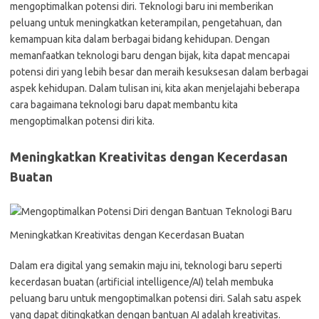
mengoptimalkan potensi diri. Teknologi baru ini memberikan
peluang untuk meningkatkan keterampilan, pengetahuan, dan
kemampuan kita dalam berbagai bidang kehidupan. Dengan
memanfaatkan teknologi baru dengan bijak, kita dapat mencapai
potensi diri yang lebih besar dan meraih kesuksesan dalam berbagai
aspek kehidupan. Dalam tulisan ini, kita akan menjelajahi beberapa
cara bagaimana teknologi baru dapat membantu kita
mengoptimalkan potensi diri kita.
Meningkatkan Kreativitas dengan Kecerdasan
Buatan
Meningkatkan Kreativitas dengan Kecerdasan Buatan
Dalam era digital yang semakin maju ini, teknologi baru seperti
kecerdasan buatan (artificial intelligence/AI) telah membuka
peluang baru untuk mengoptimalkan potensi diri. Salah satu aspek
yang dapat ditingkatkan dengan bantuan AI adalah kreativitas.