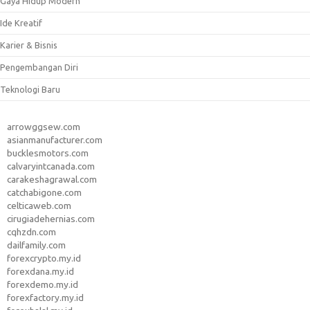
Gaya Hidup Modern
Ide Kreatif
Karier & Bisnis
Pengembangan Diri
Teknologi Baru
arrowggsew.com
asianmanufacturer.com
bucklesmotors.com
calvaryintcanada.com
carakeshagrawal.com
catchabigone.com
celticaweb.com
cirugiadehernias.com
cqhzdn.com
dailfamily.com
forexcrypto.my.id
forexdana.my.id
forexdemo.my.id
forexfactory.my.id