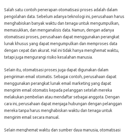
Salah satu contoh penerapan otomatisasi proses adalah dalam
pengolahan data. Sebelum adanya teknologi ini, perusahaan harus
menghabiskan banyak waktu dan tenaga untuk mengumpulkan,
memasukkan, dan menganalisis data. Namun, dengan adanya
otomatisasi proses, perusahaan dapat menggunakan perangkat
lunak khusus yang dapat mengumpulkan dan memproses data
dengan cepat dan akurat. Hal ini tidak hanya menghemat waktu,
tetapi juga mengurangi risiko kesalahan manusia.
Selain itu, otomatisasi proses juga dapat digunakan dalam
pengiriman email otomatis. Sebagai contoh, perusahaan dapat
menggunakan perangkat lunak email marketing yang dapat
mengirim email otomatis kepada pelanggan setelah mereka
melakukan pembelian atau mendaftar sebagai anggota. Dengan
cara ini, perusahaan dapat menjaga hubungan dengan pelanggan
mereka tanpa harus menghabiskan waktu dan tenaga untuk
mengirim email secara manual.
Selain menghemat waktu dan sumber daya manusia, otomatisasi