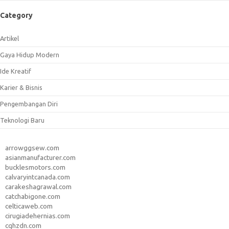
Category
Artikel
Gaya Hidup Modern
Ide Kreatif
Karier & Bisnis
Pengembangan Diri
Teknologi Baru
arrowggsew.com
asianmanufacturer.com
bucklesmotors.com
calvaryintcanada.com
carakeshagrawal.com
catchabigone.com
celticaweb.com
cirugiadehernias.com
cqhzdn.com