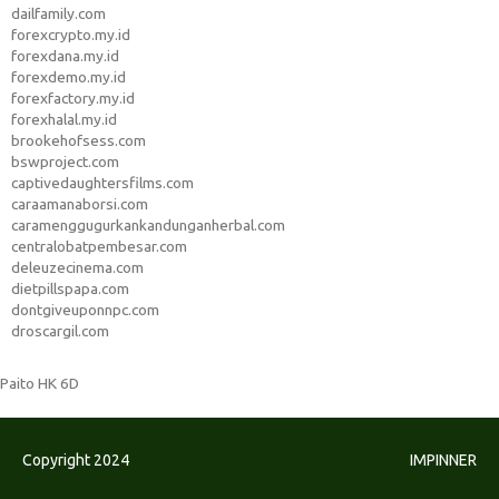
dailfamily.com
forexcrypto.my.id
forexdana.my.id
forexdemo.my.id
forexfactory.my.id
forexhalal.my.id
brookehofsess.com
bswproject.com
captivedaughtersfilms.com
caraamanaborsi.com
caramenggugurkankandunganherbal.com
centralobatpembesar.com
deleuzecinema.com
dietpillspapa.com
dontgiveuponnpc.com
droscargil.com
Paito HK 6D
Copyright 2024
IMPINNER