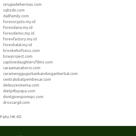
cirugiadehernias.com
cqhzdn.com
dailfamily.com
forexcrypto.my.id
forexdana.my.id
forexdemo.my.id
forexfactory.my.id
forexhalal.my.id
brookehofsess.com
bswproject.com
captivedaughtersfilms.com
caraamanaborsi.com
caramenggugurkankandunganherbal.com
centralobatpembesar.com
deleuzecinema.com
dietpillspapa.com
dontgiveuponnpc.com
droscargil.com
Paito HK 6D