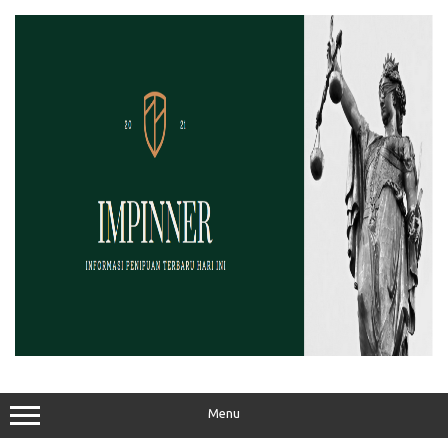
Skip
to
content
Menu