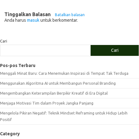
Tinggalkan Balasan
Batalkan balasan
Anda harus
masuk
untuk berkomentar.
Cari
Cari
Pos-pos Terbaru
Menggali Minat Baru: Cara Menemukan Inspirasi di Tempat Tak Terduga
Menggunakan Algoritma AI untuk Membangun Personal Branding
Mengembangkan Keterampilan Berpikir Kreatif di Era Digital
Menjaga Motivasi Tim dalam Proyek Jangka Panjang
Mengelola Pikiran Negatif: Teknik Mindset Reframing untuk Hidup Lebih
Positif
Category