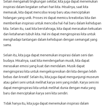
Selain mengamati lingkungan sekitar, kita juga dapat menemukan
inspirasi dalam kegiatan sehari-hari kita. Misalnya, saat kita
memasak, kita dapat mencoba resep baru atau menciptakan
hidangan yang unik. Proses ini dapat memicu kreativitas kita dan
memberikan inspirasi untuk mencoba hal-hal baru dalam kehidupan
kita. Selain itu, saat kita berolahraga, kita dapat merasakan kekuatan
dan ketahanan tubuh kita. Hal ini dapat menginspirasi kita untuk
menghadapi tantangan dalam kehidupan dengan semangat yang
sama.
Selain itu, kita juga dapat menemukan inspirasi dalam seni dan
budaya. Misalnya, saat kita mendengarkan musik, kita dapat
merasakan emosi yang kuat dan mendalam. Musik dapat
menginspirasi kita untuk mengekspresikan diri kita dengan lebih
bebas dan kreatif. Selain itu, kita juga dapat mengunjungi museum
atau galeri seni untuk melihat karya seni yang indah. Karya seni ini
dapat menginspirasi kita untuk melihat dunia dengan mata yang
baru dan menciptakan karya seni kita sendiri.
Tidak hanya itu, kita juga dapat menemukan inspirasi dalam