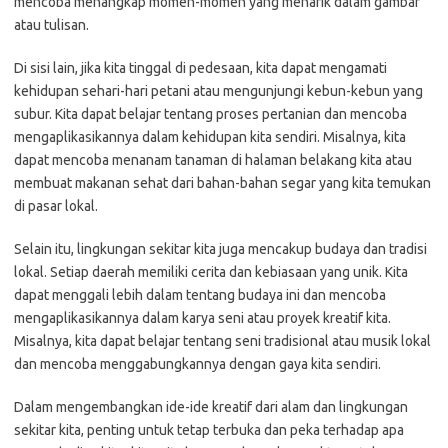
mencoba menangkap momen-momen yang menarik dalam gambar
atau tulisan.
Di sisi lain, jika kita tinggal di pedesaan, kita dapat mengamati
kehidupan sehari-hari petani atau mengunjungi kebun-kebun yang
subur. Kita dapat belajar tentang proses pertanian dan mencoba
mengaplikasikannya dalam kehidupan kita sendiri. Misalnya, kita
dapat mencoba menanam tanaman di halaman belakang kita atau
membuat makanan sehat dari bahan-bahan segar yang kita temukan
di pasar lokal.
Selain itu, lingkungan sekitar kita juga mencakup budaya dan tradisi
lokal. Setiap daerah memiliki cerita dan kebiasaan yang unik. Kita
dapat menggali lebih dalam tentang budaya ini dan mencoba
mengaplikasikannya dalam karya seni atau proyek kreatif kita.
Misalnya, kita dapat belajar tentang seni tradisional atau musik lokal
dan mencoba menggabungkannya dengan gaya kita sendiri.
Dalam mengembangkan ide-ide kreatif dari alam dan lingkungan
sekitar kita, penting untuk tetap terbuka dan peka terhadap apa