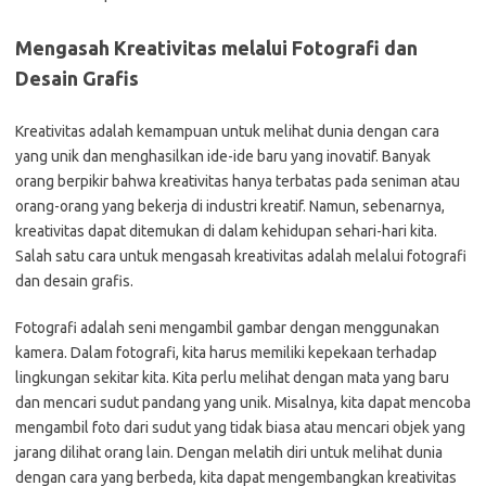
Mengasah Kreativitas melalui Fotografi dan
Desain Grafis
Kreativitas adalah kemampuan untuk melihat dunia dengan cara
yang unik dan menghasilkan ide-ide baru yang inovatif. Banyak
orang berpikir bahwa kreativitas hanya terbatas pada seniman atau
orang-orang yang bekerja di industri kreatif. Namun, sebenarnya,
kreativitas dapat ditemukan di dalam kehidupan sehari-hari kita.
Salah satu cara untuk mengasah kreativitas adalah melalui fotografi
dan desain grafis.
Fotografi adalah seni mengambil gambar dengan menggunakan
kamera. Dalam fotografi, kita harus memiliki kepekaan terhadap
lingkungan sekitar kita. Kita perlu melihat dengan mata yang baru
dan mencari sudut pandang yang unik. Misalnya, kita dapat mencoba
mengambil foto dari sudut yang tidak biasa atau mencari objek yang
jarang dilihat orang lain. Dengan melatih diri untuk melihat dunia
dengan cara yang berbeda, kita dapat mengembangkan kreativitas