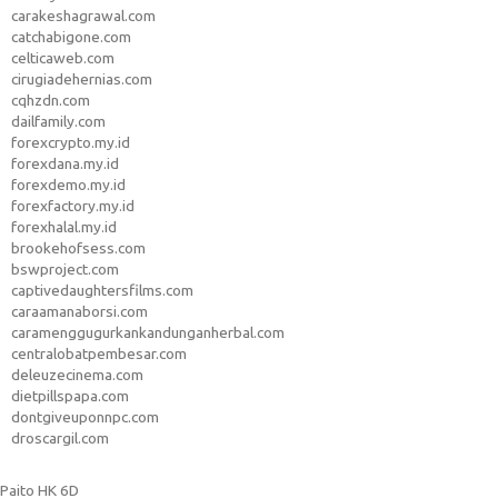
carakeshagrawal.com
catchabigone.com
celticaweb.com
cirugiadehernias.com
cqhzdn.com
dailfamily.com
forexcrypto.my.id
forexdana.my.id
forexdemo.my.id
forexfactory.my.id
forexhalal.my.id
brookehofsess.com
bswproject.com
captivedaughtersfilms.com
caraamanaborsi.com
caramenggugurkankandunganherbal.com
centralobatpembesar.com
deleuzecinema.com
dietpillspapa.com
dontgiveuponnpc.com
droscargil.com
Paito HK 6D