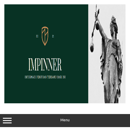
Skip
to
content
Menu