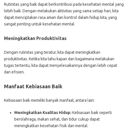
Rutinitas yang baik dapat berkontribusi pada kesehatan mental yang
lebih baik. Dengan melakukan aktivitas yang sama setiap hari, kita
dapat menciptakan rasa aman dan kontrol dalam hidup kita, yang
sangat penting untuk kesehatan mental.
Meningkatkan Produktivitas
Dengan rutinitas yang teratur, kita dapat meningkatkan
produktivitas. Ketika kita tahu kapan dan bagaimana melakukan
tugas tertentu, kita dapat menyelesaikannya dengan lebih cepat
dan efisien.
Manfaat Kebiasaan Baik
Kebiasaan baik memiliki banyak manfaat, antara lain:
Meningkatkan Kualitas Hidup:
Kebiasaan baik seperti
berolahraga, makan sehat, dan tidur cukup dapat
meningkatkan kesehatan fisik dan mental.