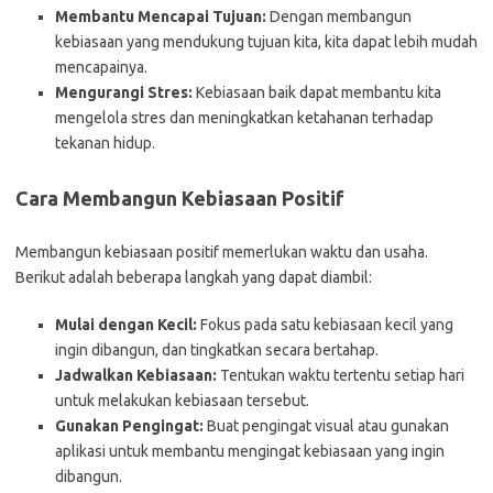
Membantu Mencapai Tujuan:
Dengan membangun
kebiasaan yang mendukung tujuan kita, kita dapat lebih mudah
mencapainya.
Mengurangi Stres:
Kebiasaan baik dapat membantu kita
mengelola stres dan meningkatkan ketahanan terhadap
tekanan hidup.
Cara Membangun Kebiasaan Positif
Membangun kebiasaan positif memerlukan waktu dan usaha.
Berikut adalah beberapa langkah yang dapat diambil:
Mulai dengan Kecil:
Fokus pada satu kebiasaan kecil yang
ingin dibangun, dan tingkatkan secara bertahap.
Jadwalkan Kebiasaan:
Tentukan waktu tertentu setiap hari
untuk melakukan kebiasaan tersebut.
Gunakan Pengingat:
Buat pengingat visual atau gunakan
aplikasi untuk membantu mengingat kebiasaan yang ingin
dibangun.