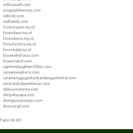
celticaweb.com
cirugiadehernias.com
cqhzdn.com
dailfamily.com
forexcrypto.my.id
forexdana.my.id
forexdemo.my.id
forexfactory.my.id
forexhalal.my.id
brookehofsess.com
bswproject.com
captivedaughtersfilms.com
caraamanaborsi.com
caramenggugurkankandunganherbal.com
centralobatpembesar.com
deleuzecinema.com
dietpillspapa.com
dontgiveuponnpc.com
droscargil.com
Paito HK 6D