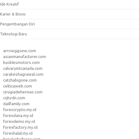
Ide Kreatif
Karier & Bisnis
Pengembangan Diri
Teknologi Baru
arrowggsew.com
asianmanufacturer.com
bucklesmotors.com
calvaryintcanada.com
carakeshagrawal.com
catchabigone.com
celticaweb.com
cirugiadehernias.com
cqhzdn.com
dailfamily.com
forexcrypto.my.id
forexdana.my.id
forexdemo.my.id
forexfactory.my.id
forexhalal.my.id
brookehofsess.com