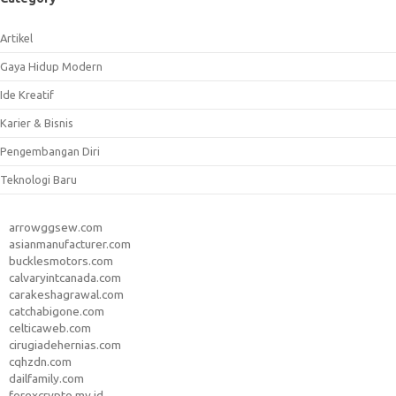
Artikel
Gaya Hidup Modern
Ide Kreatif
Karier & Bisnis
Pengembangan Diri
Teknologi Baru
arrowggsew.com
asianmanufacturer.com
bucklesmotors.com
calvaryintcanada.com
carakeshagrawal.com
catchabigone.com
celticaweb.com
cirugiadehernias.com
cqhzdn.com
dailfamily.com
forexcrypto.my.id