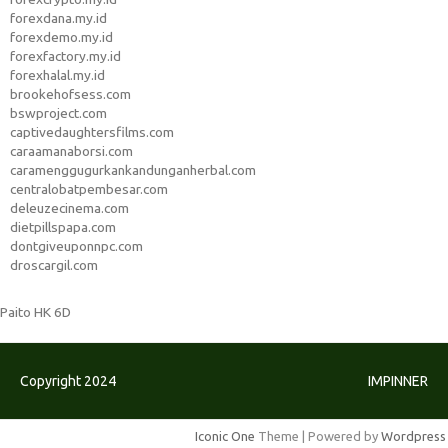
forexdana.my.id
forexdemo.my.id
forexfactory.my.id
forexhalal.my.id
brookehofsess.com
bswproject.com
captivedaughtersfilms.com
caraamanaborsi.com
caramenggugurkankandunganherbal.com
centralobatpembesar.com
deleuzecinema.com
dietpillspapa.com
dontgiveuponnpc.com
droscargil.com
Paito HK 6D
Copyright 2024
IMPINNER
Iconic One
Theme | Powered by
Wordpress